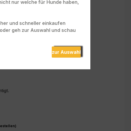
nicht nur welche für Hunde haben,
hein
hein
hein
acher und schneller einkaufen
hein
" oder geh zur Auswahl und schau
hein
hein
hein
zur Auswahl
hein
hein
tigt.
estellen)