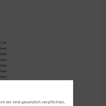
m Ort
hein
hein
hein
hein
hein
hein
hein
hein
hein
hein
h wir sind gesetzlich verpflichtet,
hein