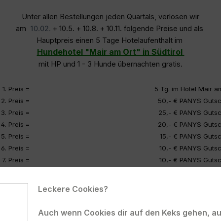
Unter allen Bestellungen jeden Quartals, verlosen wir
am
10.02.
+ 10.5. + 10.8. + 10.11. folgende Preise und als
Hauptpreis einen 5 Tage Hotelaufenthalt im
Hundehotel "Mair am Ort" in Südtirol
mit HP und 1 - 3 Hunde übernachten gratis.
1. Preis =
5 Tg. im Hotel Mair a
2. Preis =
50,- € PANYS Gutsc
3. Preis =
25,- € PANYS Gutsc
4. Preis =
20,- € PANYS Gutsc
5. Preis =
15,- € PANYS Gutsc
6. Preis =
10,- € PANYS Gutsc
7. Preis =
10,- € PANYS Gutsc
8. Preis =
10,- € PANYS Gutsc
9. Preis =
10,- € PANYS Gutsc
Leckere Cookies?
0. Preis =
10,- € PANYS Gutsc
1. Preis =
5,- € PANYS Gutsc
Auch wenn Cookies dir auf den Keks gehen, auc
2. Preis =
5,- € PANYS Gutsc