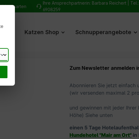
Ihre Ansprechpartnerin: Barbara Reichert |
Tel.
ahlungsarten
6908259
te
hop
Katzen Shop
Schnupperangebote
Zum Newsletter anmelden i
Abonnieren Sie jetzt einfach
(wir versenden maximal 2 pr
und gewinnen mit jeder Ihrer 
Höhe) Siehe unten
einen 5 Tage Hotelaufenthal
Hundehotel "Mair am Ort"
in 