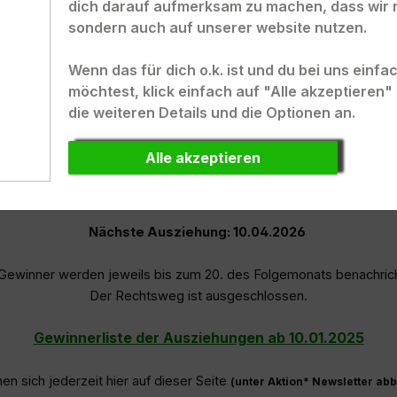
dich darauf aufmerksam zu machen, dass wir 
3. Preis =
5,- € PANYS Gutsc
sondern auch auf unserer website nutzen.
4. Preis =
5,- € PANYS Gutsc
5. Preis =
5,- € PANYS Gutsc
Wenn das für dich o.k. ist und du bei uns einf
6. Preis =
5,- € PANYS Gutsc
möchtest, klick einfach auf "Alle akzeptieren
7. Preis =
5,- € PANYS Gutsc
die weiteren Details und die Optionen an.
8. Preis =
5,- € PANYS Gutsc
9. Preis =
5,- € PANYS Gutsc
Alle akzeptieren
. Preis =
5,- € PANYS Gutsc
1. Preis =
5,- € PANYS Gutsc
Nächste Ausziehung: 10.04.2026
Gewinner werden jeweils bis zum 20. des Folgemonats benachrich
Der Rechtsweg ist ausgeschlossen.
Gewinnerliste der Ausziehungen ab 10.01.2025
en sich jederzeit hier auf dieser Seite
(unter Aktion* Newsletter abb