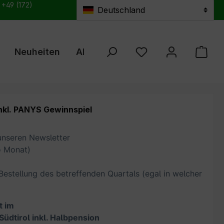
: +49 (172)
Deutschland
Neuheiten
Aktuelles
Züchterprogramm
Du hast 0 Produkte au
nkl. PANYS Gewinnspiel
 unseren Newsletter
o Monat)
Bestellung des betreffenden Quartals (egal in welcher
t im
Südtirol inkl. Halbpension