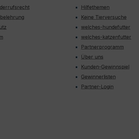
derrufsrecht
Hilfethemen
sbelehrung
Keine Tierversuche
utz
welches-hundefutter
um
welches-katzenfutter
Partnerprogramm
Über uns
Kunden-Gewinnspiel
Gewinnerlisten
Partner-Login