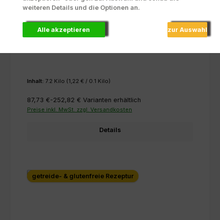
weiteren Details und die Optionen an.
Alle akzeptieren
zur Auswahl
Jagdwurst Set bestehend aus je 12 Stk à 3
Sorten
Inhalt:
7.2 Kilo
(1,22 € / 0.1 Kilo)
87,73 €-252,82 €
Varianten erhältlich
Preise inkl. MwSt. zzgl. Versandkosten
Details
getreide- & glutenfreie Rezeptur