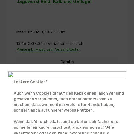
Jagdwurst Rind, Kalb und Geflügel
Inhalt:
1.2 Kilo
(1,12 € / 0.1 Kilo)
13,46 €-38,36 €
Varianten erhältlich
Preise inkl. MwSt. zzgl. Versandkosten
Details
Leckere Cookies?
getreide- & glutenfreie Rezeptur
Auch wenn Cookies dir auf den Keks gehen, auch wir sind
gesetzlich verpflichtet, dich darauf aufmerksam zu
machen, dass wir nicht nur welche für Hunde haben,
sondern auch auf unserer website nutzen.
Wenn das für dich o.k. ist und du bei uns einfacher und
schneller einkaufen möchtest, klick einfach auf "Alle
akzeptieren" oder geh zur Auswahl und schau die