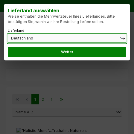
Zum Hauptinhalt springen
Ihre Ansprechpartnerin: Barbara Reichert |
Tel.: +49 (172) 6908259
Lieferland auswählen
Preise enthalten die Mehrwertsteuer Ihres Lieferlandes. Bitte
bestätigen Sie, wohin wir Ihre Bestellung liefern sollen.
Lieferland
Weiter
Du hast 0 Produk
Seite
Seite
1
2