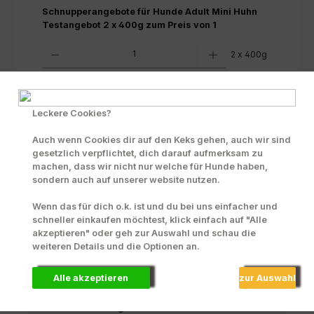
Schnupperangebote für Hunde Adult Mini Huhn
Testangebot 2 x 400g zum Preis von 1
Produkt Anzahl: Gib den gewünschten Wert ein oder benutze die Scha
2 x 400g
In den Warenkorb
Leckere Cookies?
Zum Merkzettel hinzufügen
Auch wenn Cookies dir auf den Keks gehen, auch wir sind
INFO zu Liefer- und Versandkosten
gesetzlich verpflichtet, dich darauf aufmerksam zu
machen, dass wir nicht nur welche für Hunde haben,
Produktnummer:
72233
sondern auch auf unserer website nutzen.
Wenn das für dich o.k. ist und du bei uns einfacher und
schneller einkaufen möchtest, klick einfach auf "Alle
Beschreibung
akzeptieren" oder geh zur Auswahl und schau die
weiteren Details und die Optionen an.
Fleischanteil: nur Huhn! Komplettfutter für
ausgewachsene Hunde kleiner Rassen bis 15 kg
Endgewicht. Besonders f…
Mehr
Alle akzeptieren
zur Auswahl
Zusammensetzung