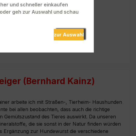
acher und schneller einkaufen
" oder geh zur Auswahl und schau
zur Auswahl
iger (Bernhard Kainz)
ainer arbeite ich mit Straßen-, Tierheim- Haushunden
te bei allen beobachten, dass auch die richtige
en Gemütszustand des Tieres auswirkt. Da unseren
eralstoffe, die sie sonst in der Natur finden würden
als Ergänzung zur Hundewurst die verschiedene