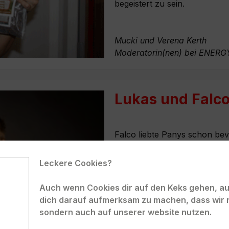
begeistert zu sein.
Mucki und Verena Kerth
Moderatorin(nen) bei ENERG
Lukas und Falco
Falco liebte Panys schon bev
auch unser Nachwuchs Joke v
Veranstaltungen merkt man, 
Leckere Cookies?
aus dem Häuschen sind, wenn
Die Trainingsleckerchen haben
Auch wenn Cookies dir auf den Keks gehen, auc
Wurst nicht zu toppen. Da fli
dich darauf aufmerksam zu machen, dass wir 
Lukas und Falco
sondern auch auf unserer website nutzen.
Supertalent 2013