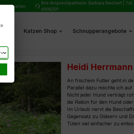
Ihre Ansprechpartnerin: Barbara Reichert |
Tel.
ahlungsarten
6908259
te
hop
Katzen Shop
Schnupperangebote
Heidi Herrmann
An frischem Futter geht in d
Parallel dazu möchte ich auf
Nicht jeder Hund verträgt roh
die Ration für den Hund oder 
Im Urlaub nervt die Beschaff
Gegensatz zu Gläsern und Do
Tüten viel einfacher zu entso