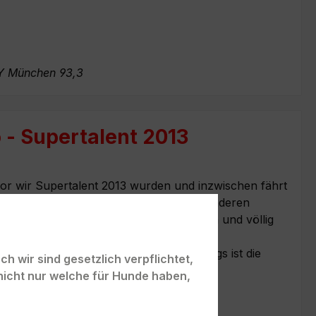
Y München 93,3
 - Supertalent 2013
or wir Supertalent 2013 wurden und inzwischen fährt
oll darauf ab. Auf jeder Messe oder anderen
wie die beiden den PANYS-Stand suchen und völlig
 sie ihn entdeckt haben.
 es den beiden richtig angetan. Allerdings ist die
h wir sind gesetzlich verpflichtet,
ppen beide völlig aus.
nicht nur welche für Hunde haben,