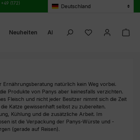
: +49 (172)
Deutschland
Neuheiten
Aktuelles
Züchterprogramm
Du hast 0 Produkte au
er Ernährungsberatung natürlich kein Weg vorbei.
 die Produkte von Panys aber keinesfalls verzichten.
es Fleisch und nicht jeder Besitzer nimmt sich die Zeit
die Katze gewissenhaft selbst zu zubereiten.
ung, Kühlung und die zusätzliche Arbeit. Im
sen ist die Verpackung der Panys-Würste und -
rgen (gerade auf Reisen).