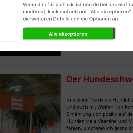
Wenn das für dich o.k. ist und du bei uns einf
möchtest, klick einfach auf "Alle akzeptieren
die weiteren Details und die Optionen an.
Alle akzeptieren
Der Hundeschwe
In meiner Praxis als Hundetr
und auch mit Wölfen. Ich konn
Ernährung sich positiv auf d
Hunden viele Vitamine und Min
fehlen, empfehle ich gerne 