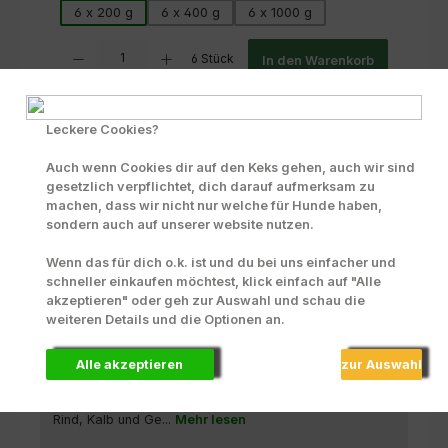
6 x 200 g
6 x 400 g
6 x 1000 g
Produkt Anzahl: Gib den gewünschten Wert ein oder benutze die Scha
6 Stück
In den Warenkorb
Zum Merkzettel hinzufügen
Leckere Cookies?
INFO zu Liefer- und Versandkosten
Auch wenn Cookies dir auf den Keks gehen, auch wir sind
Produktnummer:
70083
gesetzlich verpflichtet, dich darauf aufmerksam zu
machen, dass wir nicht nur welche für Hunde haben,
sondern auch auf unserer website nutzen.
Wenn das für dich o.k. ist und du bei uns einfacher und
Beschreibung
schneller einkaufen möchtest, klick einfach auf "Alle
"Zum mal probieren" 3 verschiedene
akzeptieren" oder geh zur Auswahl und schau die
Geschmacksrichtungen Jagdwurst je Sorte á 2
weiteren Details und die Optionen an.
Stück,altbewährt nach Metzgerart -…
Mehr
Alle akzeptieren
zur Auswahl
Zusammensetzung
Das Jagdwurst Testpaket enthält: 2 x 2 x 2 x Jagdwurst
Rind, Kalb und Ge...
Mehr lesen