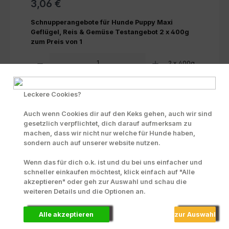
3,06 €
Schnupperangebote für Hunde Puppy Maxi
Geflügel, Reis & Gemüse Testangebot 2 x 400g
zum Preis von 1
Produkt Anzahl: Gib den gewünschten Wert ein oder benutze die Scha
2 x 400g
In den Warenkorb
Leckere Cookies?
Zum Merkzettel hinzufügen
Auch wenn Cookies dir auf den Keks gehen, auch wir sind
gesetzlich verpflichtet, dich darauf aufmerksam zu
INFO zu Liefer- und Versandkosten
machen, dass wir nicht nur welche für Hunde haben,
sondern auch auf unserer website nutzen.
Produktnummer:
72228
Wenn das für dich o.k. ist und du bei uns einfacher und
schneller einkaufen möchtest, klick einfach auf "Alle
akzeptieren" oder geh zur Auswahl und schau die
weiteren Details und die Optionen an.
Beschreibung
Puppy Maxi Geflügel, Reis &amp; Gemüse für
Alle akzeptieren
zur Auswahl
heranwachsende Hunde großer Rassen Fleischanteil:
nur GeflügelAlleinnahr…
Mehr