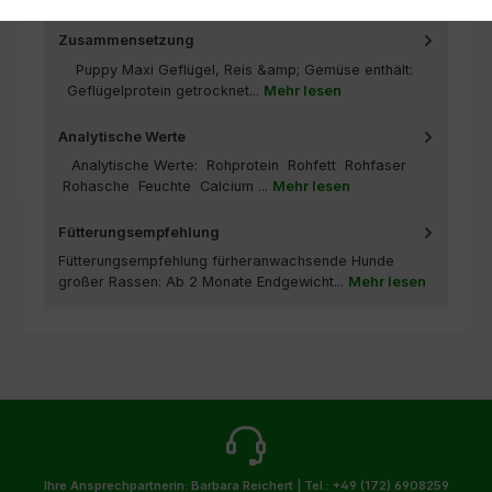
Zusammensetzung
Puppy Maxi Geflügel, Reis &amp; Gemüse enthält:
Geflügelprotein getrocknet...
Mehr lesen
Analytische Werte
Analytische Werte: Rohprotein Rohfett Rohfaser
Rohasche Feuchte Calcium ...
Mehr lesen
Fütterungsempfehlung
Fütterungsempfehlung fürheranwachsende Hunde
großer Rassen: Ab 2 Monate Endgewicht...
Mehr lesen
Ihre Ansprechpartnerin: Barbara Reichert |
Tel.: +49 (172) 6908259